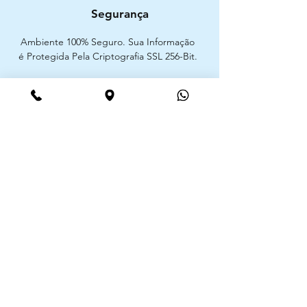
Segurança
Ambiente 100% Seguro. Sua Informação
é Protegida Pela Criptografia SSL 256-Bit.
Métodos de pagamentos aceites
CIMAAL - Centro de Arbitragem de
Consumo do Algarve
Telf. :
+351 289 823 135
E-Mail:
info@consumoalgarve.pt
CIMAAL website:
Junte-se à lista de emails e não