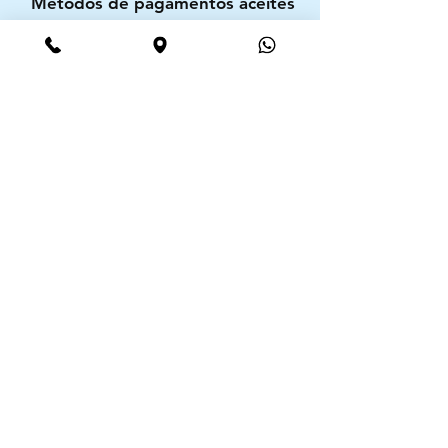
Métodos de pagamentos aceites
CIMAAL - Centro de Arbitragem de
Consumo do Algarve
Telf. :
+351 289 823 135
E-Mail:
info@consumoalgarve.pt
CIMAAL website:
Junte-se à lista de emails e não
perca as novidades
Insira o seu email aqui
Assine Já