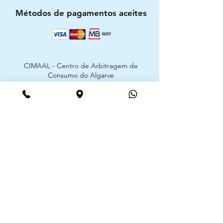
Métodos de pagamentos aceites
CIMAAL - Centro de Arbitragem de
Consumo do Algarve
Telf. :
+351 289 823 135
E-Mail:
info@consumoalgarve.pt
CIMAAL website:
Junte-se à lista de emails e não
perca as novidades
Insira o seu email aqui