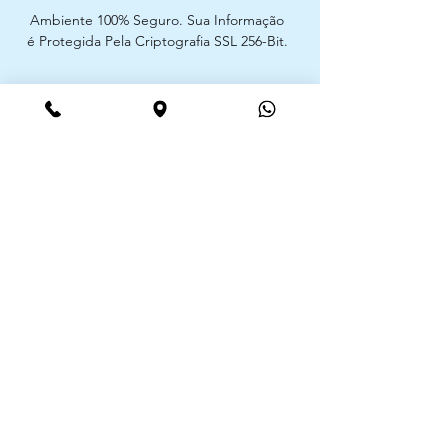
Ambiente 100% Seguro. Sua Informação
é Protegida Pela Criptografia SSL 256-Bit.
Métodos de pagamentos aceites
CIMAAL - Centro de Arbitragem de
Consumo do Algarve
Telf. :
+351 289 823 135
E-Mail:
info@consumoalgarve.pt
CIMAAL website:
Junte-se à lista de emails e não
perca as novidades