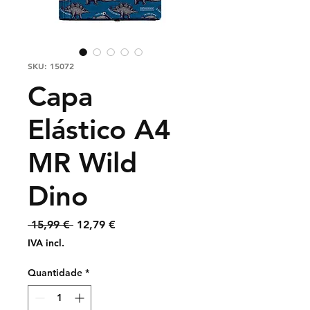
SKU: 15072
Capa
Elástico A4
MR Wild
Dino
Preço
Preço
 15,99 € 
12,79 €
normal
promocional
IVA incl.
Quantidade
*