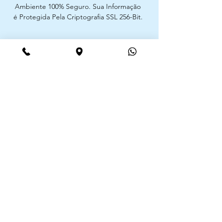
Ambiente 100% Seguro. Sua Informação
é Protegida Pela Criptografia SSL 256-Bit.
Métodos de pagamentos aceites
CIMAAL - Centro de Arbitragem de
Consumo do Algarve
Telf. :
+351 289 823 135
E-Mail:
info@consumoalgarve.pt
CIMAAL website:
Junte-se à lista de emails e não
perca as novidades
Insira o seu email aqui