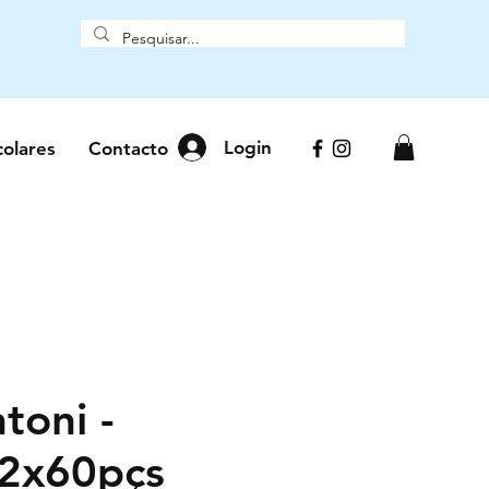
Login
colares
Contacto
toni -
 2x60pçs