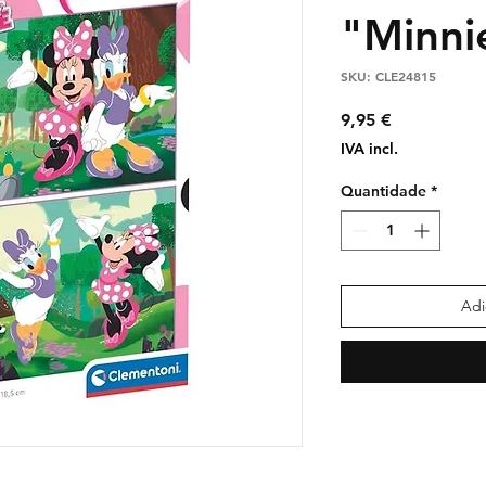
"Minni
SKU: CLE24815
Preço
9,95 €
IVA incl.
Quantidade
*
Adi