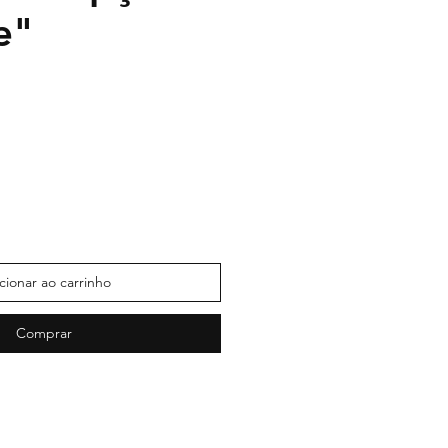
e"
cionar ao carrinho
Comprar