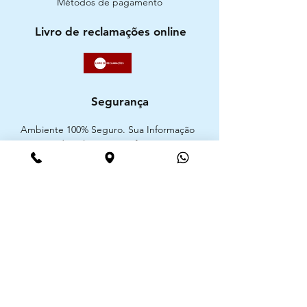
Métodos de pagamento
Livro de reclamações online
Segurança
Ambiente 100% Seguro. Sua Informação
é Protegida Pela Criptografia SSL 256-Bit.
Métodos de pagamentos aceites
CIMAAL - Centro de Arbitragem de
Consumo do Algarve
Telf. :
+351 289 823 135
E-Mail:
info@consumoalgarve.pt