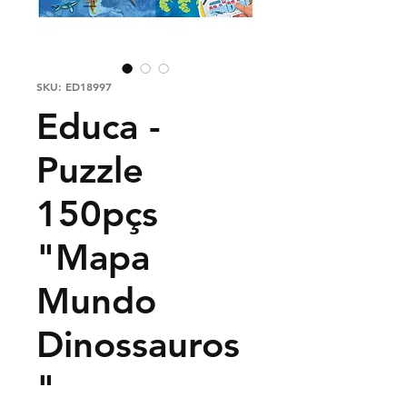
SKU: ED18997
Educa -
Puzzle
150pçs
"Mapa
Mundo
Dinossauros
"