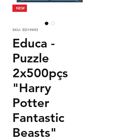
SKU: ED19492
Educa -
Puzzle
2x500pçs
"Harry
Potter
Fantastic
Beasts"