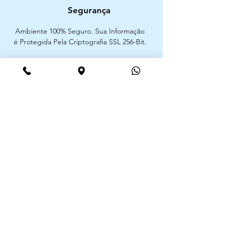
Segurança
Ambiente 100% Seguro. Sua Informação
é Protegida Pela Criptografia SSL 256-Bit.
Métodos de pagamentos aceites
CIMAAL - Centro de Arbitragem de
Consumo do Algarve
Telf. :
+351 289 823 135
E-Mail:
info@consumoalgarve.pt
CIMAAL website:
Junte-se à lista de emails e não