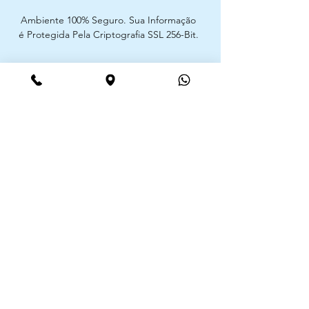
Ambiente 100% Seguro. Sua Informação
é Protegida Pela Criptografia SSL 256-Bit.
Métodos de pagamentos aceites
CIMAAL - Centro de Arbitragem de
Consumo do Algarve
Telf. :
+351 289 823 135
E-Mail:
info@consumoalgarve.pt
CIMAAL website:
Junte-se à lista de emails e não
perca as novidades