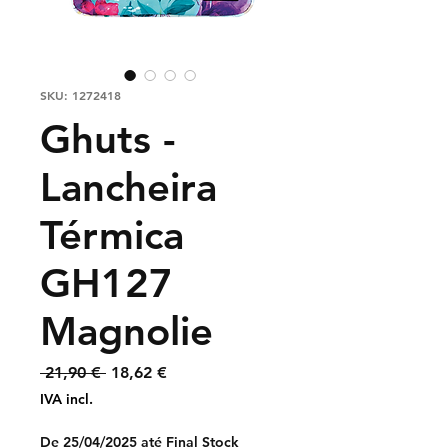
SKU: 1272418
Ghuts -
Lancheira
Térmica
GH127
Magnolie
Preço
Preço
 21,90 € 
18,62 €
normal
promocional
IVA incl.
De 25/04/2025 até Final Stock