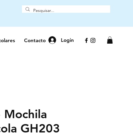
Login
colares
Contacto
- Mochila
cola GH203