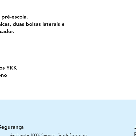
 pré-escola.
cas, duas bolsas laterais e
cador.
dos YKK
eno
Segurança
Ambiente 100% Seguro. Sua Informação