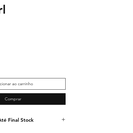
l
Preço
promocional
cionar ao carrinho
Comprar
té Final Stock