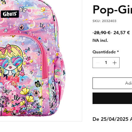
Pop-Gir
SKU: 2032403
Preço
 28,90 € 
24,57 €
normal
IVA incl.
Quantidade
*
Adi
De 25/04/2025 A