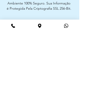
Ambiente 100% Seguro. Sua Informação
é Protegida Pela Criptografia SSL 256-Bit.
Métodos de pagamentos aceites
CIMAAL - Centro de Arbitragem de
Consumo do Algarve
Telf. :
+351 289 823 135
E-Mail:
info@consumoalgarve.pt
CIMAAL website:
Junte-se à lista de emails e não
perca as novidades
Insira o seu email aqui