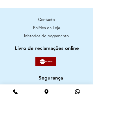
Contacto
Política da Loja
Métodos de pagamento
Livro de reclamações online
Segurança
Ambiente 100% Seguro. Sua Informação
é Protegida Pela Criptografia SSL 256-Bit.
Métodos de pagamentos aceites