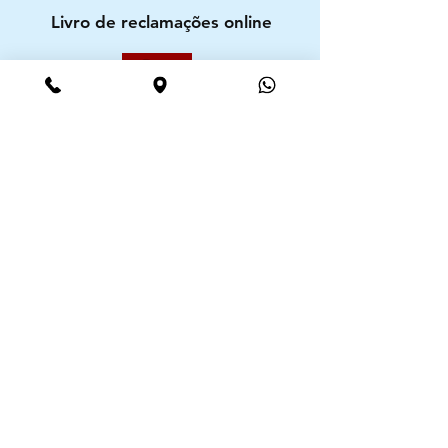
Livro de reclamações online
Segurança
Ambiente 100% Seguro. Sua Informação
é Protegida Pela Criptografia SSL 256-Bit.
Métodos de pagamentos aceites
CIMAAL - Centro de Arbitragem de
Consumo do Algarve
Telf. :
+351 289 823 135
E-Mail:
info@consumoalgarve.pt
CIMAAL website: