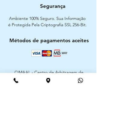
Segurança
Ambiente 100% Seguro. Sua Informação
é Protegida Pela Criptografia SSL 256-Bit.
Métodos de pagamentos aceites
CIMAAL - Centro de Arbitragem de
Consumo do Algarve
Telf. :
+351 289 823 135
E-Mail:
info@consumoalgarve.pt
CIMAAL website:
Junte-se à lista de emails e não