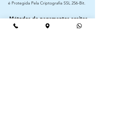
é Protegida Pela Criptografia SSL 256-Bit.
Métodos de pagamentos aceites
CIMAAL - Centro de Arbitragem de
Consumo do Algarve
Telf. :
+351 289 823 135
E-Mail:
info@consumoalgarve.pt
CIMAAL website:
Junte-se à lista de emails e não
perca as novidades
Insira o seu email aqui