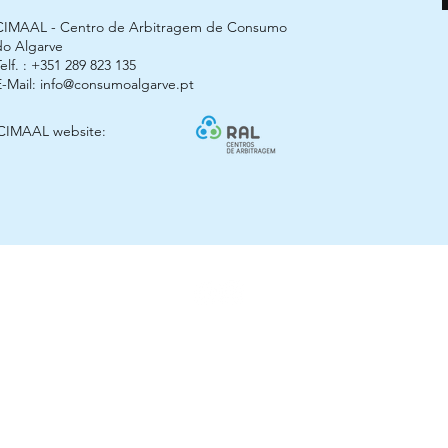
CIMAAL - Centro de Arbitragem de Consumo
do Algarve
elf. : +351 289 823 135
E-Mail:
info@consumoalgarve.pt
CIMAAL website:
© 2025 Arco Kids
ização Horta das Meninas, Lote 6 Loja 3 - 8900-307 Vila Real de Santo A
arcokidsvrsa@gmail.com
- Tel:
+351 963 756 999
(valor de uma chamada para a rede móvel nacional)
Estimativa de entrega 2 - 5 dias úteis