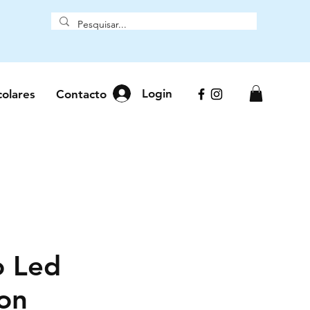
Login
colares
Contacto
o Led
on