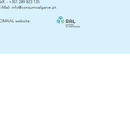
elf. : +351 289 823 135
E-Mail:
info@consumoalgarve.pt
CIMAAL website:
© 2025 Arco Kids
ização Horta das Meninas, Lote 6 Loja 3 - 8900-307 Vila Real de Santo A
arcokidsvrsa@gmail.com
- Tel:
+351 963 756 999
(valor de uma chamada para a rede móvel nacional)
Estimativa de entrega 2 - 5 dias úteis
webdesign by:
FLYPROD