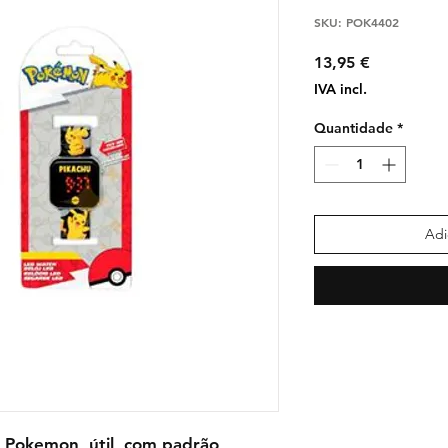
SKU: POK4402
Preço
13,95 €
IVA incl.
Quantidade
*
Adi
– Pokemon, útil, com padrão