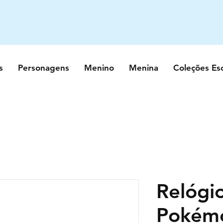
s
Personagens
Menino
Menina
Coleções Es
Relógi
Pokém