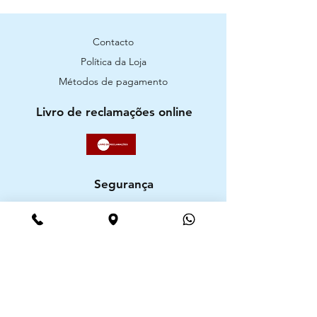
Contacto
Política da Loja
Métodos de pagamento
Livro de reclamações online
Segurança
Ambiente 100% Seguro. Sua Informação
é Protegida Pela Criptografia SSL 256-Bit.
Métodos de pagamentos aceites