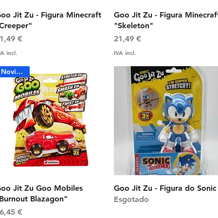
Visualização rápida
Visualização rápida
oo Jit Zu - Figura Minecraft
Goo Jit Zu - Figura Minecraf
Creeper"
"Skeleton"
reço
Preço
1,49 €
21,49 €
A incl.
IVA incl.
Novidade
Visualização rápida
Visualização rápida
oo Jit Zu Goo Mobiles
Goo Jit Zu - Figura do Sonic
Burnout Blazagon"
Esgotado
reço
6,45 €