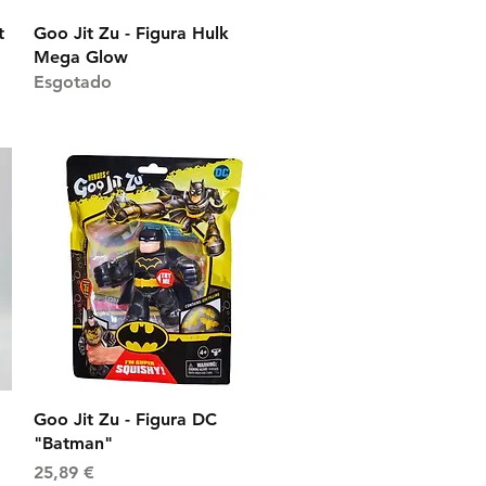
Visualização rápida
t
Goo Jit Zu - Figura Hulk
Mega Glow
Esgotado
Visualização rápida
Goo Jit Zu - Figura DC
"Batman"
Preço
25,89 €