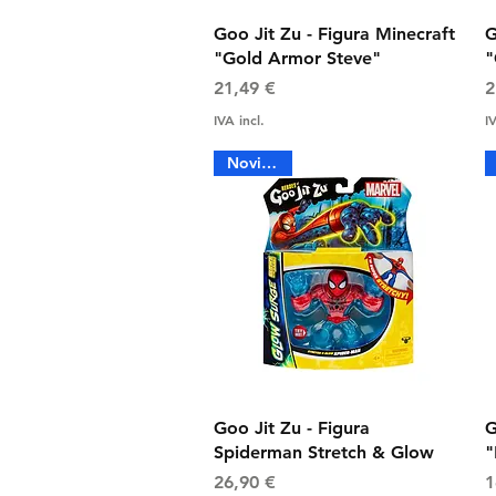
Visualização rápida
Goo Jit Zu - Figura Minecraft
G
"Gold Armor Steve"
"
Preço
P
21,49 €
2
IVA incl.
IV
Novidade
Visualização rápida
Goo Jit Zu - Figura
G
Spiderman Stretch & Glow
"
Preço
P
26,90 €
1