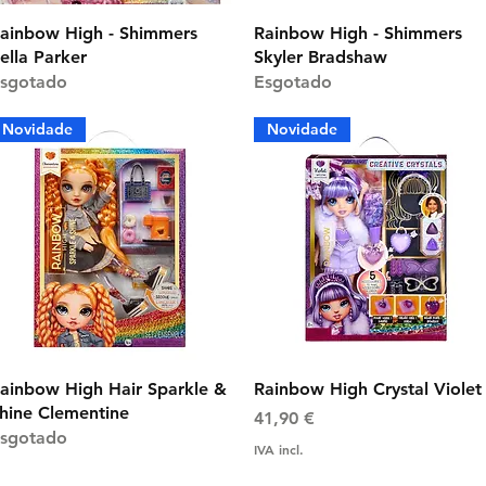
Visualização rápida
Visualização rápida
ainbow High - Shimmers
Rainbow High - Shimmers
ella Parker
Skyler Bradshaw
sgotado
Esgotado
Novidade
Novidade
Visualização rápida
Visualização rápida
ainbow High Hair Sparkle &
Rainbow High Crystal Violet
hine Clementine
Preço
41,90 €
sgotado
IVA incl.