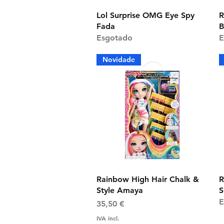
Visualização rápida
Lol Surprise OMG Eye Spy
R
Fada
B
Esgotado
E
Novidade
Visualização rápida
Rainbow High Hair Chalk &
R
Style Amaya
S
E
Preço
35,50 €
IVA incl.