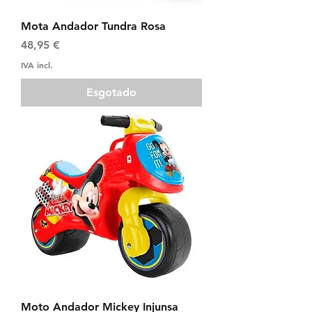
Mota Andador Tundra Rosa
Preço
48,95 €
IVA incl.
Esgotado
Moto Andador Mickey Injunsa