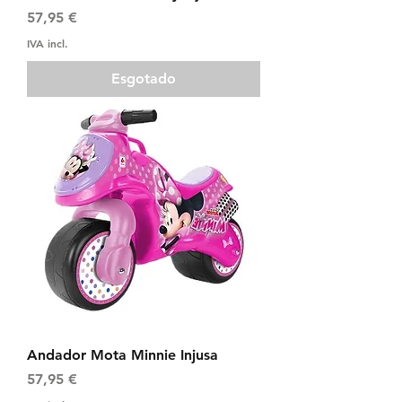
Preço
57,95 €
IVA incl.
Esgotado
Andador Mota Minnie Injusa
Preço
57,95 €