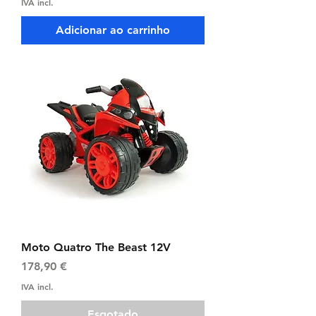
IVA incl.
Adicionar ao carrinho
Moto Quatro The Beast 12V
Preço
178,90 €
IVA incl.
Esgotado