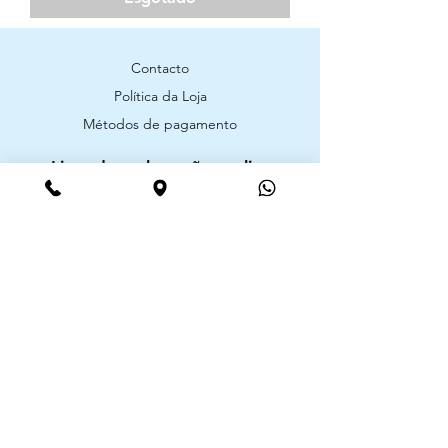
Contacto
Política da Loja
Métodos de pagamento
Livro de reclamações online
Segurança
Ambiente 100% Seguro. Sua Informação
é Protegida Pela Criptografia SSL 256-Bit.
Métodos de pagamentos aceites