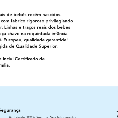
eais de bebés recém-nascidos.
 com fabrico rigoroso privilegiando
. Linhas e traços reais dos bebés
ça-chave na requintada infância
% Europeu, qualidade garantida!
gida de Qualidade Superior.
inclui Certificado de
ília.
Segurança
Ambiente 100% Seguro. Sua Informação