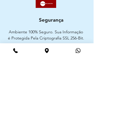
Segurança
Ambiente 100% Seguro. Sua Informação
é Protegida Pela Criptografia SSL 256-Bit.
Métodos de pagamentos aceites
CIMAAL - Centro de Arbitragem de
Consumo do Algarve
Telf. :
+351 289 823 135
E-Mail:
info@consumoalgarve.pt
CIMAAL website: