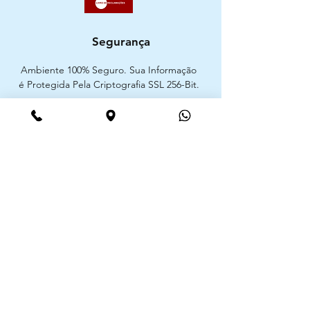
Segurança
Ambiente 100% Seguro. Sua Informação
é Protegida Pela Criptografia SSL 256-Bit.
Métodos de pagamentos aceites
CIMAAL - Centro de Arbitragem de
Consumo do Algarve
Telf. :
+351 289 823 135
E-Mail:
info@consumoalgarve.pt
CIMAAL website: