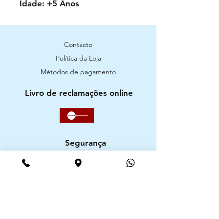
Idade: +5 Anos
Contacto
Política da Loja
Métodos de pagamento
Livro de reclamações online
Segurança
Ambiente 100% Seguro. Sua Informação
é Protegida Pela Criptografia SSL 256-Bit.
Métodos de pagamentos aceites