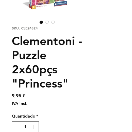
SKU: CLE24824
Clementoni -
Puzzle
2x60pçs
"Princess"
Preço
9,95 €
IVA incl.
Quantidade
*