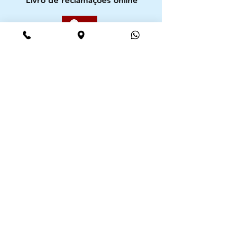
Segurança
Ambiente 100% Seguro. Sua Informação
é Protegida Pela Criptografia SSL 256-Bit.
Métodos de pagamentos aceites
CIMAAL - Centro de Arbitragem de
Consumo do Algarve
Telf. :
+351 289 823 135
E-Mail:
info@consumoalgarve.pt
CIMAAL website: