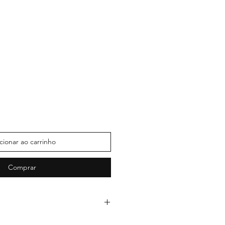
Preço
promocional
cionar ao carrinho
Comprar
nal Stock