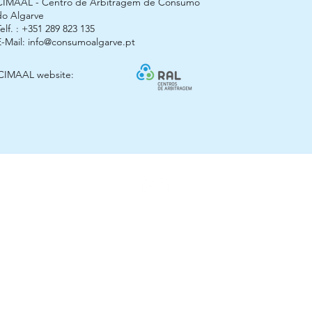
CIMAAL - Centro de Arbitragem de Consumo
do Algarve
elf. : +351 289 823 135
E-Mail:
info@consumoalgarve.pt
CIMAAL website:
© 2025 Arco Kids
ização Horta das Meninas, Lote 6 Loja 3 - 8900-307 Vila Real de Santo A
arcokidsvrsa@gmail.com
- Tel:
+351 963 756 999
(valor de uma chamada para a rede móvel nacional)
Estimativa de entrega 2 - 5 dias úteis
webdesign by:
FLYPROD