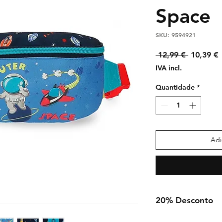
Space
SKU: 9594921
Preço
 12,99 € 
10,39 €
normal
IVA incl.
Quantidade
*
Adi
20% Desconto
De 1-08-2024 até Fi