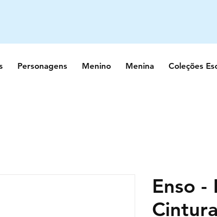
s
Personagens
Menino
Menina
Coleções Es
Enso - 
Cintur