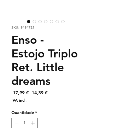
SKU: 9494721
Enso -
Estojo Triplo
Ret. Little
dreams
Preço
Preço
 17,99 € 
14,39 €
normal
promocional
IVA incl.
Quantidade
*