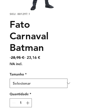
SKU: 881297.1
Fato
Carnaval
Batman
Preço
Preço
 28,95 € 
23,16 €
normal
promocional
IVA incl.
Tamanho
*
Quantidade
*