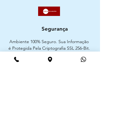
Segurança
Ambiente 100% Seguro. Sua Informação
é Protegida Pela Criptografia SSL 256-Bit.
Métodos de pagamentos aceites
CIMAAL - Centro de Arbitragem de
Consumo do Algarve
Telf. :
+351 289 823 135
E-Mail:
info@consumoalgarve.pt
CIMAAL website: