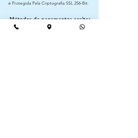
é Protegida Pela Criptografia SSL 256-Bit.
Métodos de pagamentos aceites
CIMAAL - Centro de Arbitragem de
Consumo do Algarve
Telf. :
+351 289 823 135
E-Mail:
info@consumoalgarve.pt
CIMAAL website:
Junte-se à lista de emails e não
perca as novidades
Insira o seu email aqui