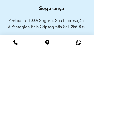
Segurança
Ambiente 100% Seguro. Sua Informação
é Protegida Pela Criptografia SSL 256-Bit.
Métodos de pagamentos aceites
CIMAAL - Centro de Arbitragem de
Consumo do Algarve
Telf. :
+351 289 823 135
E-Mail:
info@consumoalgarve.pt
CIMAAL website:
Junte-se à lista de emails e não