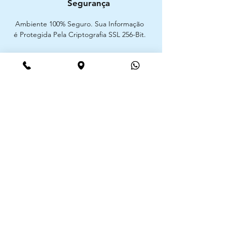
Segurança
Ambiente 100% Seguro. Sua Informação
é Protegida Pela Criptografia SSL 256-Bit.
Métodos de pagamentos aceites
CIMAAL - Centro de Arbitragem de
Consumo do Algarve
Telf. :
+351 289 823 135
E-Mail:
info@consumoalgarve.pt
CIMAAL website:
Junte-se à lista de emails e não
perca as novidades