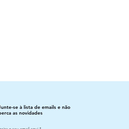
Junte-se à lista de emails e não
perca as novidades
Insira o seu email aqui