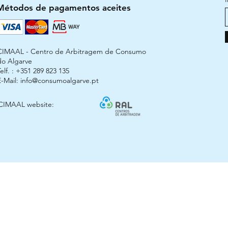
Métodos de pagamentos aceites
CIMAAL - Centro de Arbitragem de Consumo
do Algarve
elf. : +351 289 823 135
E-Mail:
info@consumoalgarve.pt
CIMAAL website:
© 2025 Arco Kids
ização Horta das Meninas, Lote 6 Loja 3 - 8900-307 Vila Real de Santo A