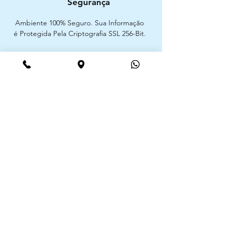
Segurança
Ambiente 100% Seguro. Sua Informação
é Protegida Pela Criptografia SSL 256-Bit.
Métodos de pagamentos aceites
CIMAAL - Centro de Arbitragem de
Consumo do Algarve
Telf. :
+351 289 823 135
E-Mail:
info@consumoalgarve.pt
CIMAAL website:
Junte-se à lista de emails e não
perca as novidades