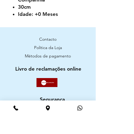
30cm
Idade: +0 Meses
Contacto
Política da Loja
Métodos de pagamento
Livro de reclamações online
Segurança
Ambiente 100% Seguro. Sua Informação
é Protegida Pela Criptografia SSL 256-Bit.
Métodos de pagamentos aceites