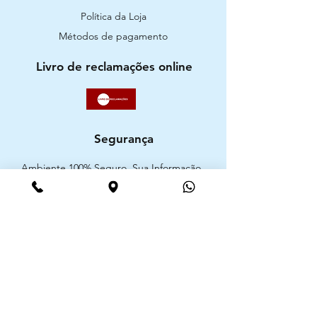
Política da Loja
Métodos de pagamento
Livro de reclamações online
Segurança
Ambiente 100% Seguro. Sua Informação
é Protegida Pela Criptografia SSL 256-Bit.
Métodos de pagamentos aceites
CIMAAL - Centro de Arbitragem de
Consumo do Algarve