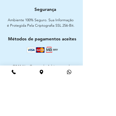
Segurança
Ambiente 100% Seguro. Sua Informação
é Protegida Pela Criptografia SSL 256-Bit.
Métodos de pagamentos aceites
CIMAAL - Centro de Arbitragem de
Consumo do Algarve
Telf. :
+351 289 823 135
E-Mail:
info@consumoalgarve.pt
CIMAAL website: