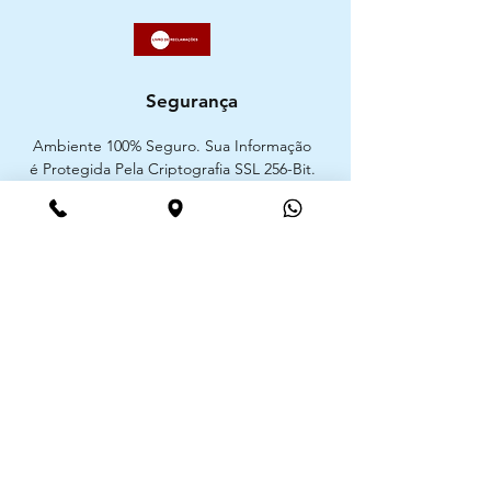
Segurança
Ambiente 100% Seguro. Sua Informação
é Protegida Pela Criptografia SSL 256-Bit.
Métodos de pagamentos aceites
CIMAAL - Centro de Arbitragem de
Consumo do Algarve
Telf. :
+351 289 823 135
E-Mail:
info@consumoalgarve.pt
CIMAAL website: