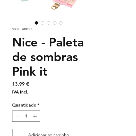
SKU: 40053
Nice - Paleta
de sombras
Pink it
Preço
13,99 €
IVA incl.
Quantidade
*
Adicionar ao carrinho