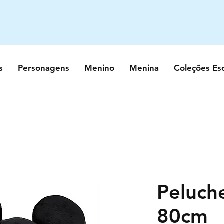
s
Personagens
Menino
Menina
Coleções Es
Peluch
80cm