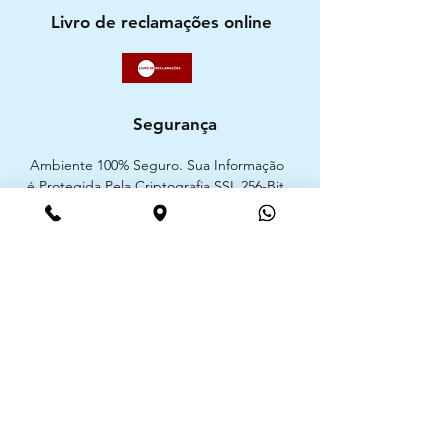
Livro de reclamações online
Segurança
Ambiente 100% Seguro. Sua Informação
é Protegida Pela Criptografia SSL 256-Bit.
Métodos de pagamentos aceites
CIMAAL - Centro de Arbitragem de
Consumo do Algarve
Telf. :
+351 289 823 135
E-Mail:
info@consumoalgarve.pt
CIMAAL website: