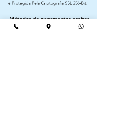
é Protegida Pela Criptografia SSL 256-Bit.
Métodos de pagamentos aceites
CIMAAL - Centro de Arbitragem de
Consumo do Algarve
Telf. :
+351 289 823 135
E-Mail:
info@consumoalgarve.pt
CIMAAL website:
Junte-se à lista de emails e não
perca as novidades
Insira o seu email aqui