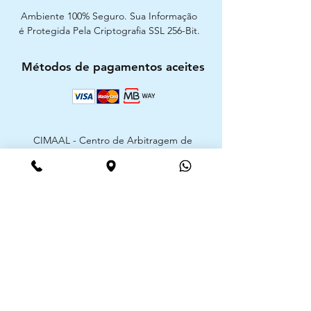
Ambiente 100% Seguro. Sua Informação
é Protegida Pela Criptografia SSL 256-Bit.
Métodos de pagamentos aceites
CIMAAL - Centro de Arbitragem de
Consumo do Algarve
Telf. :
+351 289 823 135
E-Mail:
info@consumoalgarve.pt
CIMAAL website:
Junte-se à lista de emails e não
perca as novidades