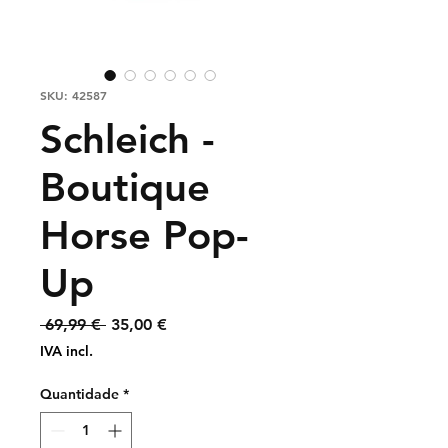
SKU: 42587
Schleich -
Boutique
Horse Pop-
Up
Preço
Preço
 69,99 € 
35,00 €
normal
promocional
IVA incl.
Quantidade
*