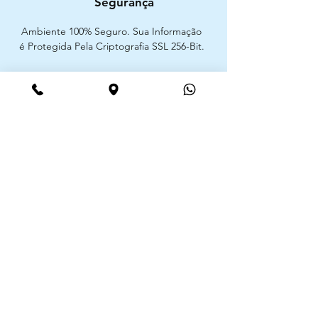
Segurança
Ambiente 100% Seguro. Sua Informação
é Protegida Pela Criptografia SSL 256-Bit.
Métodos de pagamentos aceites
CIMAAL - Centro de Arbitragem de
Consumo do Algarve
Telf. :
+351 289 823 135
E-Mail:
info@consumoalgarve.pt
CIMAAL website:
Junte-se à lista de emails e não
perca as novidades