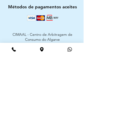
Métodos de pagamentos aceites
CIMAAL - Centro de Arbitragem de
Consumo do Algarve
Telf. :
+351 289 823 135
E-Mail:
info@consumoalgarve.pt
CIMAAL website:
Junte-se à lista de emails e não
perca as novidades
Insira o seu email aqui