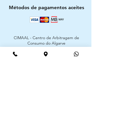
Métodos de pagamentos aceites
CIMAAL - Centro de Arbitragem de
Consumo do Algarve
Telf. :
+351 289 823 135
E-Mail:
info@consumoalgarve.pt
CIMAAL website:
Junte-se à lista de emails e não
perca as novidades
Insira o seu email aqui