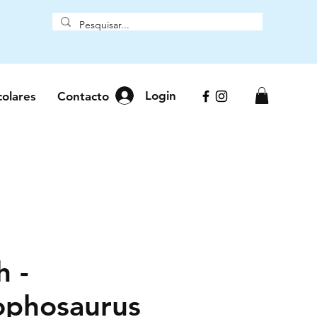
Login
colares
Contacto
h -
phosaurus