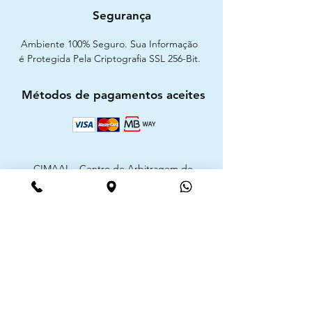
Segurança
Ambiente 100% Seguro. Sua Informação
é Protegida Pela Criptografia SSL 256-Bit.
Métodos de pagamentos aceites
CIMAAL - Centro de Arbitragem de
Consumo do Algarve
Telf. :
+351 289 823 135
E-Mail:
info@consumoalgarve.pt
CIMAAL website:
Junte-se à lista de emails e não